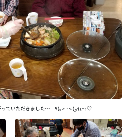
みなさん、食欲モリモリで、たくさん召し上がっていただきました～ ٩(｡˃ ᵕ ˂ )وｲｪｰｨ♡