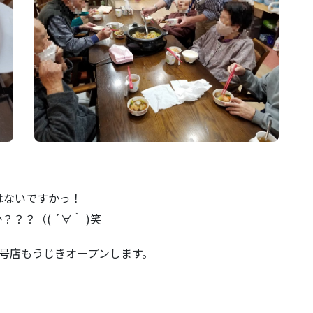
はないですかっ！
？？（( ´∀｀ )笑
号店もうじきオープンします。