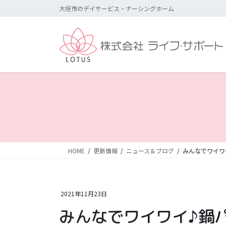
コ
ナ
大垣市のデイサービス・ナーシングホーム
ン
ビ
テ
ゲ
ン
ー
ツ
シ
に
ョ
移
ン
動
に
移
動
HOME
更新情報
ニュース＆ブログ
みんなでワイワ
2021年11月23日
みんなでワイワイ♪鍋