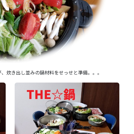
が、炊き出し並みの鍋材料をせっせと準備。。。