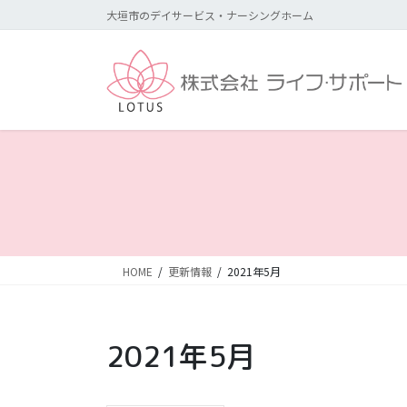
コ
ナ
大垣市のデイサービス・ナーシングホーム
ン
ビ
テ
ゲ
ン
ー
ツ
シ
に
ョ
移
ン
動
に
移
動
HOME
更新情報
2021年5月
2021年5月