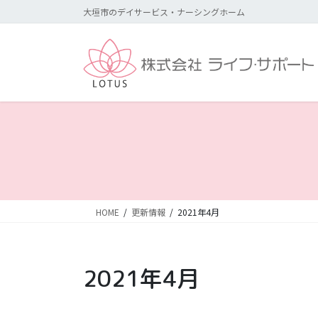
コ
ナ
大垣市のデイサービス・ナーシングホーム
ン
ビ
テ
ゲ
ン
ー
ツ
シ
に
ョ
移
ン
動
に
移
動
HOME
更新情報
2021年4月
2021年4月