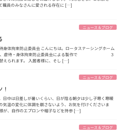
職員のみなさんに愛される存在に […]
ニュース＆ブログ
る
身体拘束防止委員会 こんにちは。ロータスナーシングホーム
タ－は、虐待・身体拘束防止委員会による製作で ３
えられます。 入居者様に、そし […]
ニュース＆ブログ
ン！
。日中は日差しが暑いくらい、日が陰る朝夕は少し子寒く寒暖
の気温の変化に体調を崩さないよう、お気を付けくださいま
様が、自作のエプロンや帽子などを持参 […]
ニュース＆ブログ