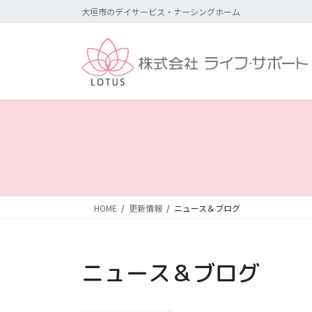
コ
ナ
大垣市のデイサービス・ナーシングホーム
ン
ビ
テ
ゲ
ン
ー
ツ
シ
に
ョ
移
ン
動
に
移
動
HOME
更新情報
ニュース＆ブログ
ニュース＆ブログ