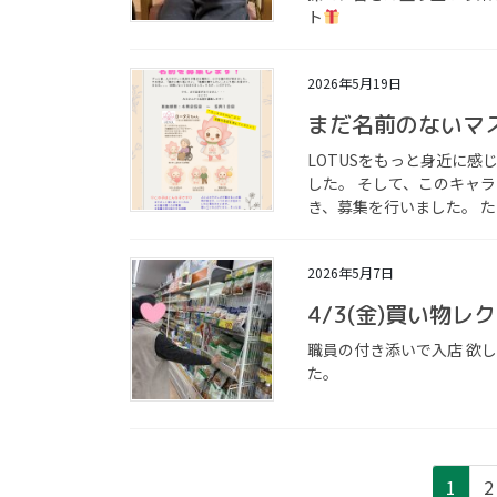
ト
2026年5月19日
まだ名前のないマ
LOTUSをもっと身近に
した。 そして、このキャ
き、募集を行いました。 た
2026年5月7日
4/3(金)買い物
投
職員の付き添いで入店 欲
稿
た。
の
ペ
ー
ペ
1
2