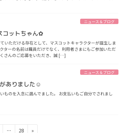
ニュース＆ブログ
スコットちゃん✿
感じていただける存在として、マスコットキャラクターが誕生しま
ラクターの名前は職員だけでなく、利用者さまにもご参加いただ
くさんのご応募をいただき、誠 […]
ニュース＆ブログ
レクがありました☺
しいものを入念に選んでました。 お支払いもご自分でされまし
ペ
ペ
…
28
»