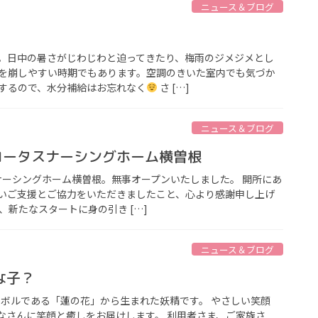
ニュース＆ブログ
。日中の暑さがじわじわと迫ってきたり、梅雨のジメジメとし
を崩しやすい時期でもあります。空調のきいた室内でも気づか
するので、水分補給はお忘れなく
さ […]
ニュース＆ブログ
ロータスナーシングホーム横曽根
スナーシングホーム横曽根。無事オープンいたしました。 開所にあ
いご支援とご協力をいただきましたこと、心より感謝申し上げ
、新たなスタートに身の引き […]
ニュース＆ブログ
な子？
ンボルである「蓮の花」から生まれた妖精です。 やさしい笑顔
なさんに笑顔と癒しをお届けします。 利用者さま、ご家族さ