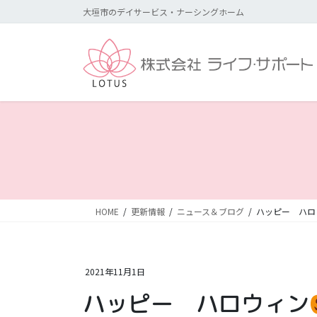
コ
ナ
大垣市のデイサービス・ナーシングホーム
ン
ビ
テ
ゲ
ン
ー
ツ
シ
に
ョ
移
ン
動
に
移
動
HOME
更新情報
ニュース＆ブログ
ハッピー ハロ
2021年11月1日
ハッピー ハロウィン