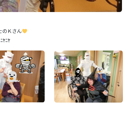
士のＫさん
ﾔﾆﾔ