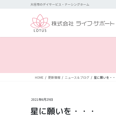
コ
ナ
大垣市のデイサービス・ナーシングホーム
ン
ビ
テ
ゲ
ン
ー
ツ
シ
に
ョ
移
ン
動
に
移
動
HOME
更新情報
ニュース＆ブログ
星に願いを・・
2021年6月29日
星に願いを・・・