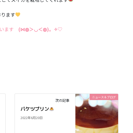
おります
思います
(⋈◍＞◡＜◍)。✧♡
ニュース＆ブログ
次の記事
バケツプリン
2022年6月20日