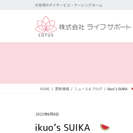
コ
ナ
大垣市のデイサービス・ナーシングホーム
ン
ビ
テ
ゲ
ン
ー
ツ
シ
に
ョ
移
ン
動
に
移
動
HOME
更新情報
ニュース＆ブログ
ikuo’s SUIKA
2022年6月8日
ikuo’s SUIKA