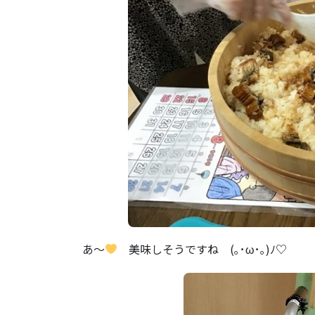
あ～
美味しそうですね (｡･ω･｡)ﾉ♡