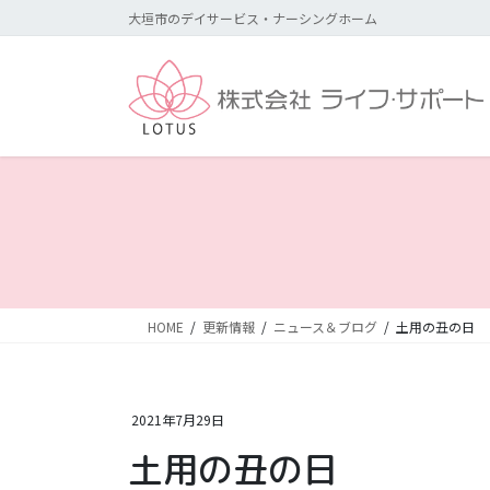
コ
ナ
大垣市のデイサービス・ナーシングホーム
ン
ビ
テ
ゲ
ン
ー
ツ
シ
に
ョ
移
ン
動
に
移
動
HOME
更新情報
ニュース＆ブログ
土用の丑の日
2021年7月29日
土用の丑の日