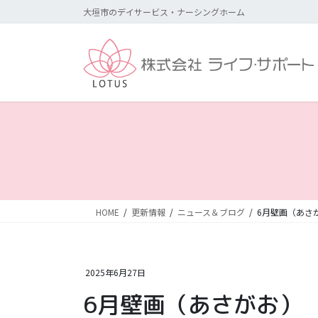
コ
ナ
大垣市のデイサービス・ナーシングホーム
ン
ビ
テ
ゲ
ン
ー
ツ
シ
に
ョ
移
ン
動
に
移
動
HOME
更新情報
ニュース＆ブログ
6月壁画（あさ
2025年6月27日
6月壁画（あさがお）