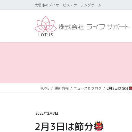
コ
ナ
大垣市のデイサービス・ナーシングホーム
ン
ビ
テ
ゲ
ン
ー
ツ
シ
に
ョ
移
ン
動
に
移
動
HOME
更新情報
ニュース＆ブログ
2月3日は節分
2022年2月3日
2月3日は節分