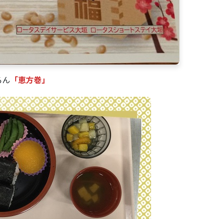
ろん
「恵方巻」