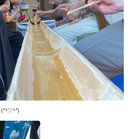
^▽^*)