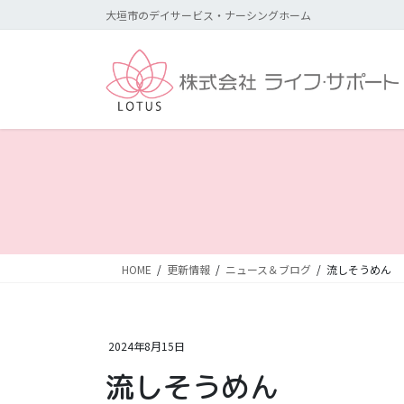
コ
ナ
大垣市のデイサービス・ナーシングホーム
ン
ビ
テ
ゲ
ン
ー
ツ
シ
に
ョ
移
ン
動
に
移
動
HOME
更新情報
ニュース＆ブログ
流しそうめん
2024年8月15日
流しそうめん