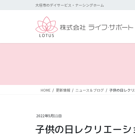
コ
ナ
大垣市のデイサービス・ナーシングホーム
ン
ビ
テ
ゲ
ン
ー
ツ
シ
に
ョ
移
ン
動
に
移
動
HOME
更新情報
ニュース＆ブログ
子供の日レクリ
2022年5月11日
子供の日レクリエーシ