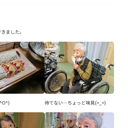
。
できました。
O^)
待てない…ちょっと味見(>_<)