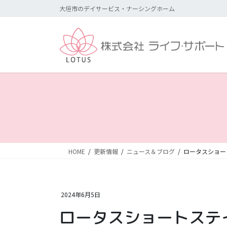
コ
ナ
大垣市のデイサービス・ナーシングホーム
ン
ビ
テ
ゲ
ン
ー
ツ
シ
に
ョ
移
ン
動
に
移
動
HOME
更新情報
ニュース＆ブログ
ロータスショー
2024年6月5日
ロータスショートステ