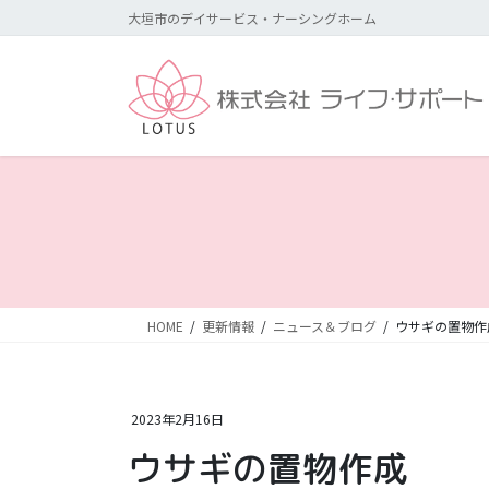
コ
ナ
大垣市のデイサービス・ナーシングホーム
ン
ビ
テ
ゲ
ン
ー
ツ
シ
に
ョ
移
ン
動
に
移
動
HOME
更新情報
ニュース＆ブログ
ウサギの置物作
2023年2月16日
ウサギの置物作成