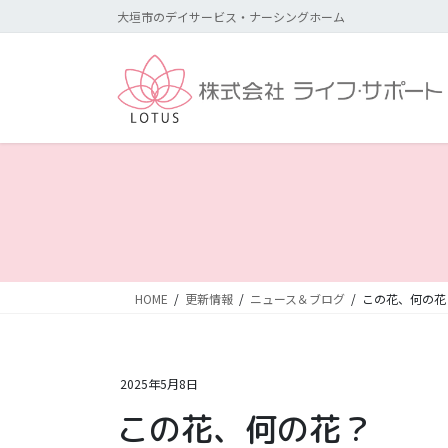
コ
ナ
大垣市のデイサービス・ナーシングホーム
ン
ビ
テ
ゲ
ン
ー
ツ
シ
に
ョ
移
ン
動
に
移
動
HOME
更新情報
ニュース＆ブログ
この花、何の花
2025年5月8日
この花、何の花？