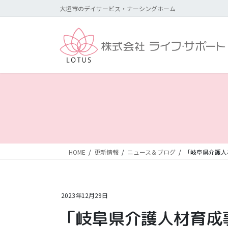
コ
ナ
大垣市のデイサービス・ナーシングホーム
ン
ビ
テ
ゲ
ン
ー
ツ
シ
に
ョ
移
ン
動
に
移
動
HOME
更新情報
ニュース＆ブログ
「岐阜県介護人
2023年12月29日
「岐阜県介護人材育成